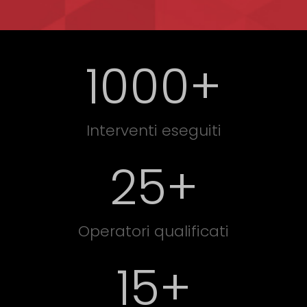
1000
+
Interventi eseguiti
25
+
Operatori qualificati
15+